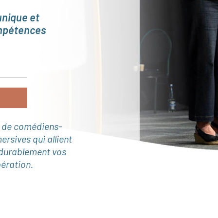
unique et
ompétences
t de comédiens-
rsives qui allient
 durablement vos
pération.