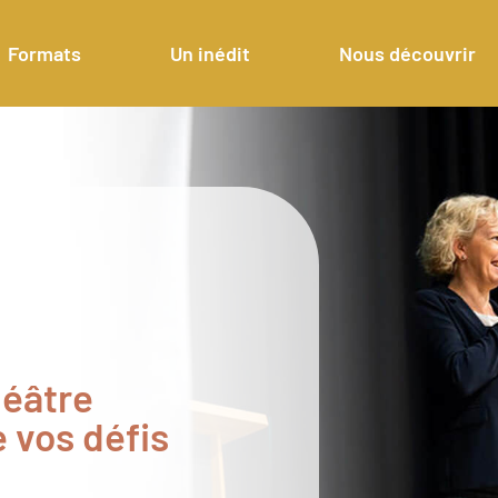
Formats
Un inédit
Nous découvrir
héâtre
 vos défis