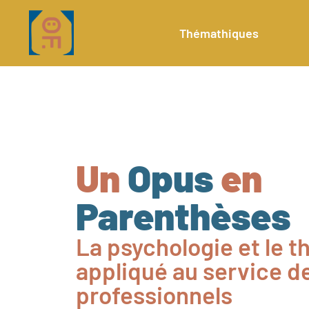
Thémathiques
Un
Opus
en
Parenthèses
La psychologie et le t
appliqué au service de
professionnels