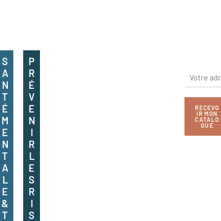
S
P
A
R
N
É
T
V
É
E
RECEVO
IR MON
M
N
CATALO
GUE
E
I
N
R
T
L
A
E
L
S
E
R
&
I
T
S