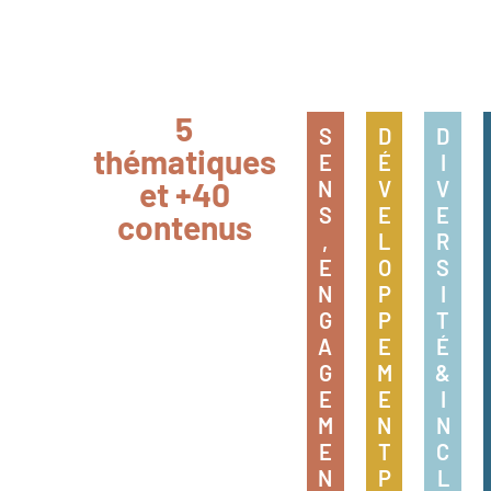
5
S
D
D
thématiques
E
É
I
et +40
N
V
V
S
E
E
contenus
,
L
R
E
O
S
N
P
I
G
P
T
A
E
É
G
M
&
E
E
I
M
N
N
E
T
C
N
P
L