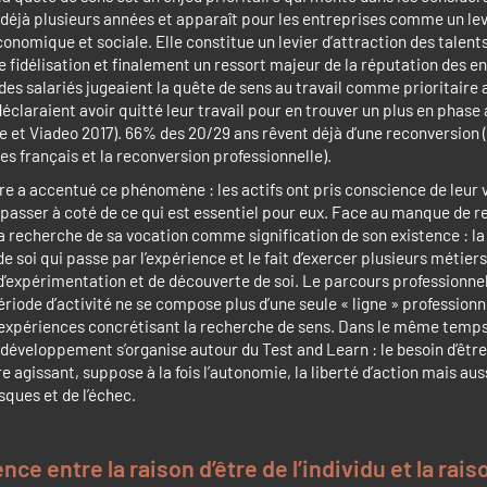
 déjà plusieurs années et apparaît pour les entreprises comme un lev
nomique et sociale. Elle constitue un levier d’attraction des talents
e fidélisation et finalement un ressort majeur de la réputation des e
des salariés jugeaient la quête de sens au travail comme prioritaire 
déclaraient avoir quitté leur travail pour en trouver un plus en phase
te et Viadeo 2017). 66% des 20/29 ans rêvent déjà d’une reconversion
es français et la reconversion professionnelle).
ire a accentué ce phénomène : les actifs ont pris conscience de leur v
 passer à coté de ce qui est essentiel pour eux. Face au manque de 
à la recherche de sa vocation comme signification de son existence : la
 soi qui passe par l’expérience et le fait d’exercer plusieurs métiers
 d’expérimentation et de découverte de soi. Le parcours professionne
ériode d’activité ne se compose plus d’une seule « ligne » professionn
’expériences concrétisant la recherche de sens. Dans le même temps, 
t développement s’organise autour du Test and Learn : le besoin d’être
re agissant, suppose à la fois l’autonomie, la liberté d’action mais aus
isques et de l’échec.
ce entre la raison d’être de l’individu et la rais