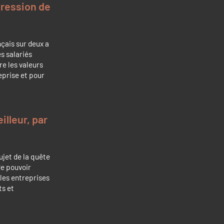
xpression de
nçais sur deux a
es salariés
re les valeurs
reprise et pour
illeur, par
sujet de la quête
de pouvoir
les entreprises
ts et