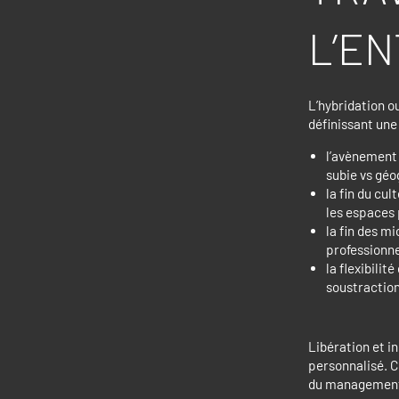
L’E
L’hybridation o
définissant une
l’avènement 
subie vs géo
la fin du cul
les espaces 
la fin des mi
professionnel
la flexibilit
soustraction
Libération et in
personnalisé. 
du management 