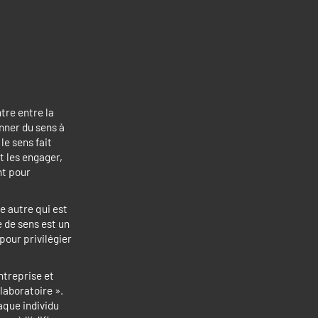
ntre entre la
nner du sens à
le sens fait
et les engager,
nt pour
e autre qui est
 de sens est un
pour privilégier
ntreprise et
laboratoire ».
aque individu