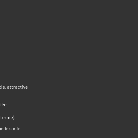
ble, attractive
riée
 terme).
onde sur le