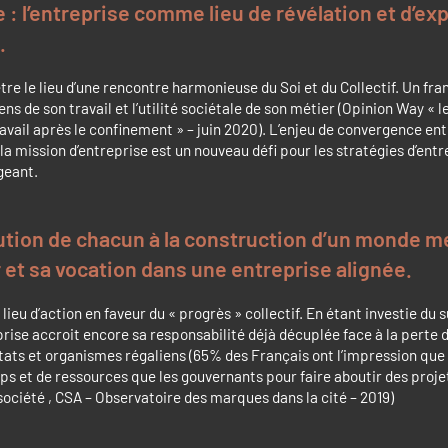
e : l’entreprise comme lieu de révélation et d’e
.
être le lieu d’une rencontre harmonieuse du Soi et du Collectif. Un fra
sens de son travail et l’utilité sociétale de son métier (Opinion Way « l
ravail après le confinement » – juin 2020). L’enjeu de convergence ent
 la mission d’entreprise est un nouveau défi pour les stratégies d’ent
igeant.
ution de chacun à la construction d’un monde me
 et sa vocation dans une entreprise alignée.
e lieu d’action en faveur du « progrès » collectif. En étant investie du 
eprise accroit encore sa responsabilité déjà décuplée face à la perte 
tats et organismes régaliens (65% des Français ont l’impression que 
ps et de ressources que les gouvernants pour faire aboutir des proje
société , CSA – Observatoire des marques dans la cité – 2019)