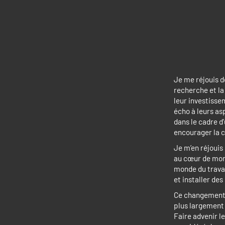
Je me réjouis de
recherche et la
leur investisse
écho à leurs asp
dans le cadre d
encourager la c
Je m’en réjouis
au cœur de mon 
monde du travai
et installer de
Ce changement 
plus largement 
Faire advenir l