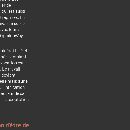
ier de
 qui est aussi
ntreprises. En
avec un score
 avec leurs
 (OpinionWay
ulnérabilité et
repère ambiant,
 vocation est
. Le travail
l devient
elle mais d’une
l’intrication
 auteur de sa
si l’acceptation
on d’être de