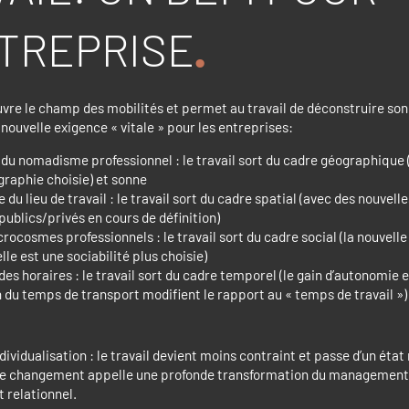
NTREPRISE
uvre le champ des mobilités et permet au travail de déconstruire so
 nouvelle exigence « vitale » pour les entreprises:
du nomadisme professionnel : le travail sort du cadre géographique
graphie choisie) et sonne
te du lieu de travail : le travail sort du cadre spatial (avec des nouvelle
publics/privés en cours de définition)
crocosmes professionnels : le travail sort du cadre social (la nouvelle
le est une sociabilité plus choisie)
é des horaires : le travail sort du cadre temporel (le gain d’autonomie e
 du temps de transport modifient le rapport au « temps de travail »)
dividualisation : le travail devient moins contraint et passe d’un éta
Ce changement appelle une profonde transformation du management e
relationnel.