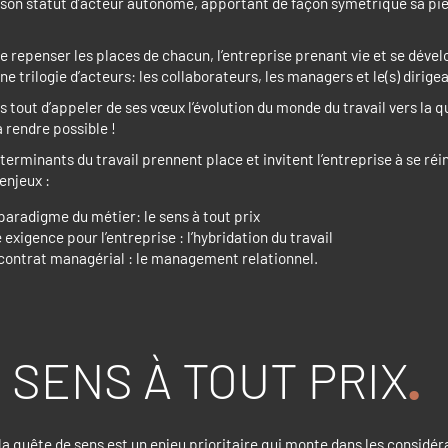
son statut d’acteur autonome, apportant de façon symétrique sa pierr
e repenser les places de chacun, l’entreprise prenant vie et se dével
e trilogie d’acteurs: les collaborateurs, les managers et le(s) dirigea
as tout d’appeler de ses vœux l’évolution du monde du travail vers la 
a rendre possible !
erminants du travail prennent place et invitent l’entreprise à se ré
enjeux :
aradigme du métier: le sens à tout prix
exigence pour l’entreprise : l’hybridation du travail
contrat managérial : le management relationnel.
E SENS À TOUT PRIX
la quête de sens est un enjeu prioritaire qui monte dans les considér