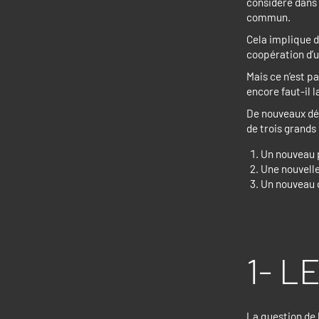
considéré dans 
commun.
Cela implique d
coopération d’un
Mais ce n’est p
encore faut-il l
De nouveaux dét
de trois grands 
Un nouveau p
Une nouvelle 
Un nouveau 
1- L
La question de 