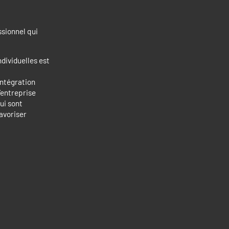
sionnel qui
ndividuelles est
intégration
’entreprise
ui sont
avoriser