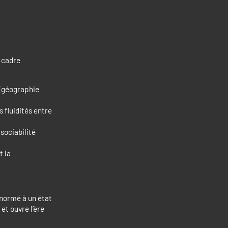
n cadre
 (géographie
s fluidités entre
 sociabilité
t la
t normé à un état
t ouvre l’ère