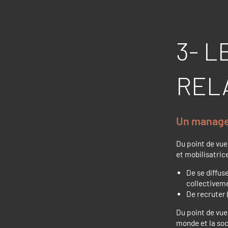
3- 
REL
Un managem
Du point de vue 
et mobilisatric
De se diffus
collectivem
De recruter 
Du point de vue 
monde et la soc