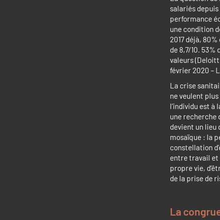
salariés depuis
performance éco
une condition d
2017 déjà, 80% 
de 8,7/10. 53% 
valeurs (Deloit
février 2020 – L
La crise sanita
ne veulent plus
l’individu est 
une recherche de
devient un lieu
mosaïque : la p
constellation d
entre travail e
propre vie, d’êt
de la prise de r
La congruen