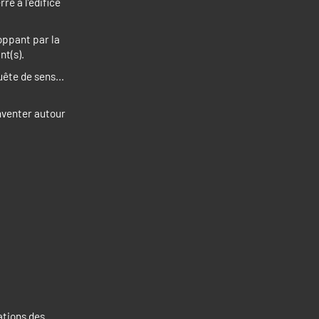
e à l’édifice
oppant par la
nt(s).
quête de sens…
inventer autour
ations des