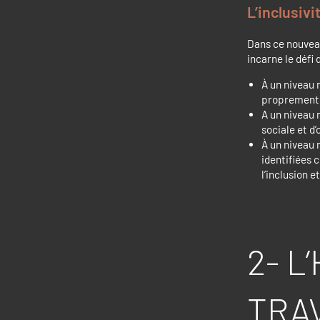
L’inclusiv
Dans ce nouvea
incarne le défi 
À un niveau m
proprement 
A un niveau 
sociale et d
À un niveau 
identifiées 
l’inclusion e
2- L
TRAV