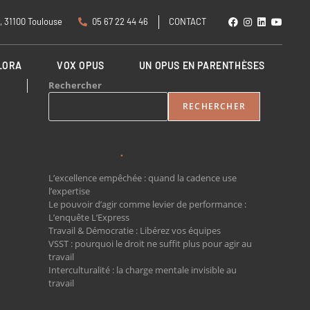
, 31100 Toulouse
05 67 22 44 46
CONTACT
LORA
VOX OPUS
UN OPUS EN PARENTHÈSES
Rechercher
RECHERCHER
Articles récents
L’excellence empêchée : quand la cadence use
l’expertise
Le pouvoir d’agir comme levier de performance :
L’enquête L’Express
Travail & Démocratie : Libérez vos équipes
VSST : pourquoi le droit ne suffit plus pour agir au
travail
Interculturalité : la charge mentale invisible au
travail