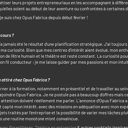
rétiser leurs projets entrepreneuriaux en les accompagnant à différe
u’elles soient au début de leur aventure ou confrontées à certaines di
je suis chez Opus Fabrica depuis début février !
rcours ?
a jamais été le résultat d’une planification stratégique. J’ai toujours
 ma curiosité. Bien que mes centres d’intérêt aient évolué, mon en
n de l’être humain et le théâtre est resté constant. La curiosité pour
on fil conducteur : je me laisse guider par mes passions et mon intui
a attiré chez Opus Fabrica ?
urner à la formation, notamment en présentiel et de travailler au sei
ejoindre Opus Fabrica. Je ne postule pas à beaucoup d’offres mais ce
attention doivent réellement me parler. L’annonce d’Opus Fabrica a
capté mon intérêt, avec des missions en adéquation avec mon expé
jets traités par l’entreprise et la possibilité de varier mes tâches pl
s une routine monotone m’ont convaincue.
 avec Parenthèses, Théâtre en entreprise
& autres cocktails inspiran