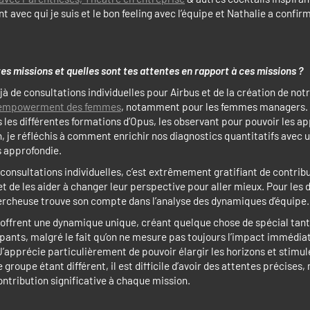
t avec qui je suis et le bon feeling avec l’équipe et Nathalie a confi
tes missions et quelles sont tes attentes en rapport à ces missions ?
à de consultations individuelles pour Airbus et de la création de not
 l’empowerment des femmes
, notamment pour les femmes managers. 
les différentes formations d’Opus, les observant pour pouvoir les app
n, je réfléchis à comment enrichir nos diagnostics quantitatifs avec
s approfondie.
consultations individuelles, c’est extrêmement gratifiant de contrib
t de les aider à changer leur perspective pour aller mieux. Pour les 
ercheuse trouve son compte dans l’analyse des dynamiques d’équipe.
 offrent une dynamique unique, créant quelque chose de spécial tan
ipants, malgré le fait qu’on ne mesure pas toujours l’impact immédia
apprécie particulièrement de pouvoir élargir les horizons et stimule
 groupe étant différent, il est difficile d’avoir des attentes précises, 
ntribution significative à chaque mission.