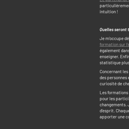
particulièremen
intuition !
Quelles seront 
Je m’occupe déj
formation sur
également dans 
enseigner. Enfi
statistique plu
Concernant les 
des personnes e
curiosité de ch
Les formations
pour les partic
changements. J’
d’esprit. Chaque
apporter une co