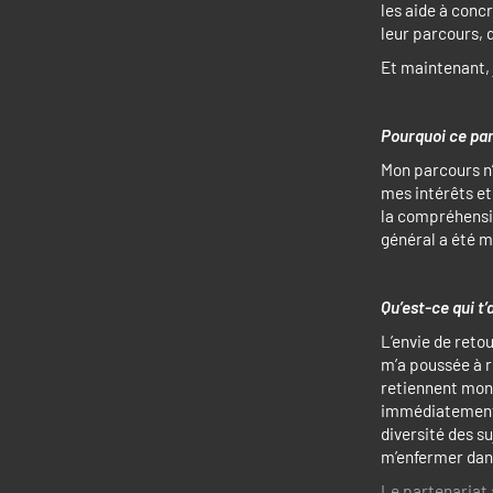
les aide à conc
leur parcours, q
Et maintenant, 
Pourquoi ce pa
Mon parcours n’
mes intérêts et
la compréhensio
général a été m
Qu’est-ce qui t’
L’envie de reto
m’a poussée à r
retiennent mon 
immédiatement 
diversité des su
m’enfermer dan
Le partenariat