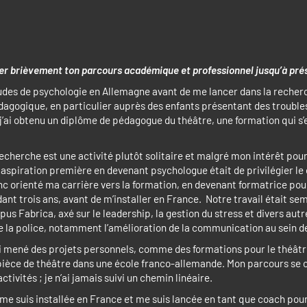
er brièvement ton parcours académique et professionnel jusqu’à pré
tudes de psychologie en Allemagne avant de me lancer dans la recherc
agogique, en particulier auprès des enfants présentant des trouble
j’ai obtenu un diplôme de pédagogue du théâtre, une formation qui s’e
echerche est une activité plutôt solitaire et malgré mon intérêt pou
 aspiration première en devenant psychologue était de privilégier le
nc orienté ma carrière vers la formation, en devenant formatrice pour
nt trois ans, avant de m’installer en France. Notre travail était sem
pus Fabrica, axé sur le leadership, la gestion du stress et divers autr
 la police, notamment l’amélioration de la communication au sein d
’ai mené des projets personnels, comme des formations pour le théâtr
pièce de théâtre dans une école franco-allemande. Mon parcours se 
activités ; je n’ai jamais suivi un chemin linéaire.
 me suis installée en France et me suis lancée en tant que coach po