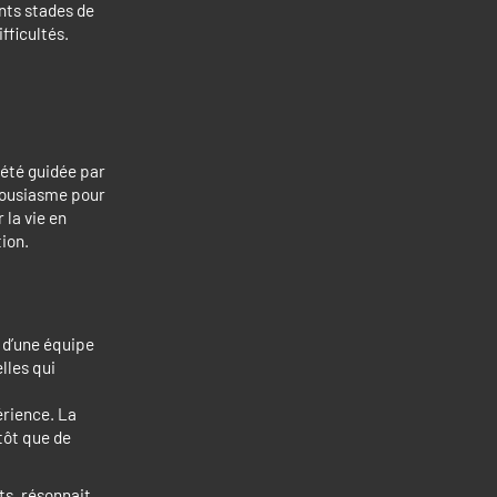
nts stades de
fficultés.
 été guidée par
thousiasme pour
 la vie en
tion.
n d’une équipe
lles qui
rience. La
utôt que de
ts, résonnait