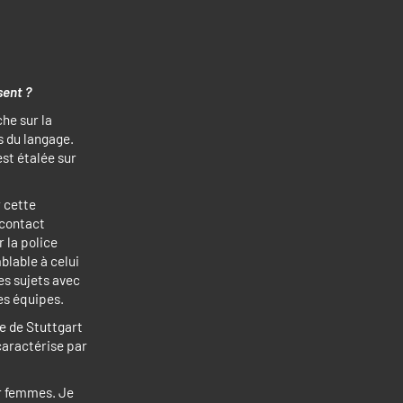
sent ?
he sur la
s du langage.
st étalée sur
r cette
 contact
 la police
blable à celui
es sujets avec
es équipes.
e de Stuttgart
caractérise par
ur femmes. Je