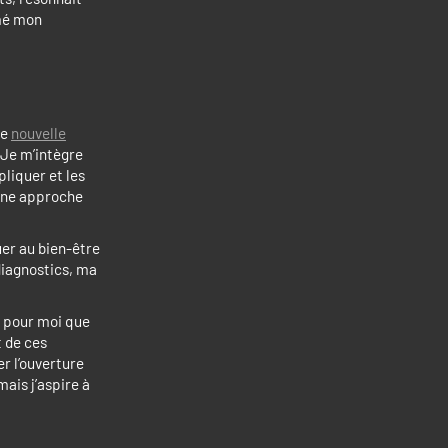
rmé mon
re
nouvelle
Je m’intègre
liquer et les
 une approche
uer au bien-être
diagnostics, ma
t pour moi que
t de ces
r l’ouverture
mais j’aspire à